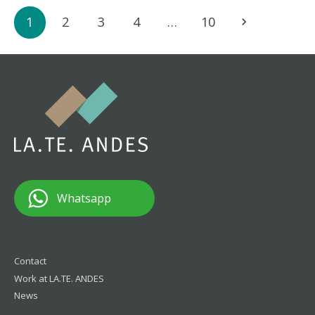
1
2
3
4
…
10
Whatsapp
Contact
Work at LA.TE. ANDES
News