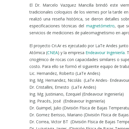
El Dr. Marcelo Vazquez Mancilla brindó este vier
tradicionales coloquios de los viernes por la tarde e
realizó una reseña histórica, se dieron detalles sob
especificaciones técnicas del
magnetómetro
, que s
servicios de mediciones de paleomagnetismo en ap
El proyecto Cri.Ar es ejecutado por LaTe Andes junto 
Atómica (
CNEA
) y la empresa
Endeavour Ingeniería.
T
criogénico de rocas con capacidades similares o sup
costo. Para ello se formó el siguiente equipo de traba
Lic. Hernandez, Roberto (LaTe Andes)
Ing. Mg. Hernandez, Nicolás (LaTe Andes- Endeavour 
Dr. Cristallini, Ernesto (LaTe Andes)
Ing. Mg. Justiniano, Ezequiel (Endeavour Ingeniería)
Ing. Piracés, José (Endeavour Ingeniería)
Dr. Guimpel, Julio (División Física de Bajas Temper
Dr. Gomez Berisso, Mariano (División Física de Ba
Dr. Correa, Victor BT (División Física de Bajas Te
Dr. Luzuriaga, Javier (División Física de Bajas Temp