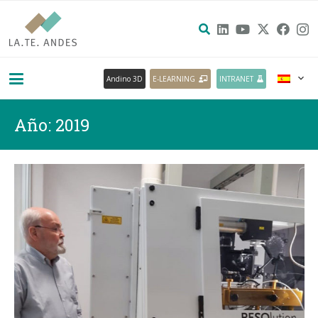
Andino 3D
E-LEARNING
INTRANET
Año:
2019