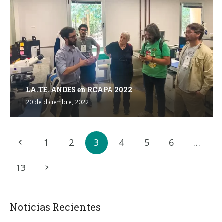
LA.TE. ANDES en RCAPA 2022
20 de diciembre, 2022
1
2
3
4
5
6
…
13
Noticias Recientes